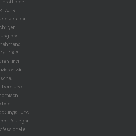
 profitieren
RT AUER
kte von der
ährigen
rung des
rnehmens
 Seit 1985
lten und
zieren wir
ische,
stbare und
nomisch
ltete
ackungs- und
sportlösungen
rofessionelle