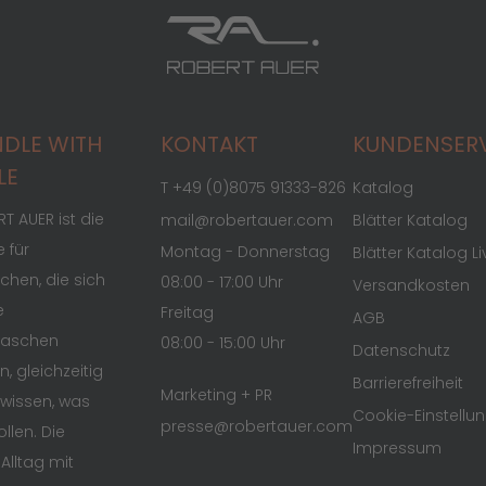
DLE WITH
KONTAKT
KUNDENSER
LE
T +49 (0)8075 91333-826
Katalog
T AUER ist die
mail@robertauer.com
Blätter Katalog
 für
Montag - Donnerstag
Blätter Katalog Li
hen, die sich
08:00 - 17:00 Uhr
Versandkosten
e
Freitag
AGB
raschen
08:00 - 15:00 Uhr
Datenschutz
n, gleichzeitig
Barrierefreiheit
Marketing + PR
wissen, was
Cookie-Einstellu
presse@robertauer.com
ollen. Die
Impressum
 Alltag mit