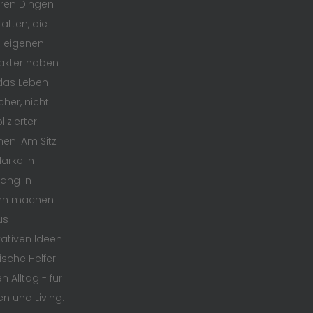
ren Dingen
atten, die
n eigenen
akter haben
das Leben
cher, nicht
izierter
en. Am Sitz
arke in
ang in
rn machen
us
ativen Ideen
ische Helfer
n Alltag - für
en und Living.