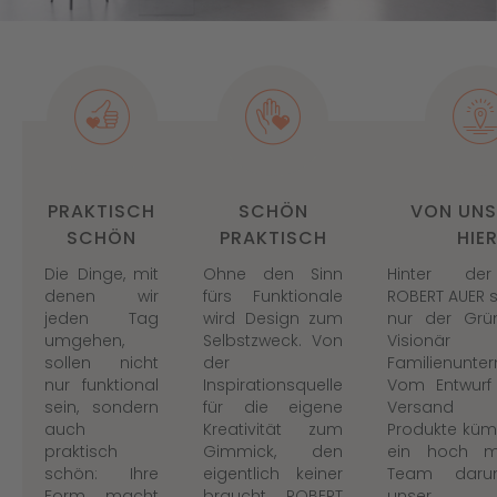
PRAKTISCH
SCHÖN
VON UNS
SCHÖN
PRAKTISCH
HIER
Die Dinge, mit
Ohne den Sinn
Hinter de
denen wir
fürs Funktionale
ROBERT AUER s
jeden Tag
wird Design zum
nur der Grü
umgehen,
Selbstzweck. Von
Visionä
sollen nicht
der
Familienunte
nur funktional
Inspirationsquelle
Vom Entwurf
sein, sondern
für die eigene
Versand 
auch
Kreativität zum
Produkte küm
praktisch
Gimmick, den
ein hoch mo
schön: Ihre
eigentlich keiner
Team daru
Form macht
braucht. ROBERT
unser