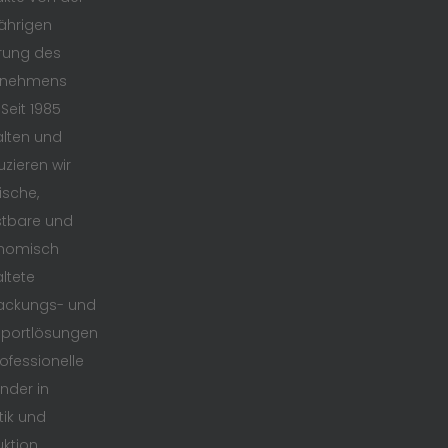
ährigen
rung des
rnehmens
 Seit 1985
lten und
zieren wir
ische,
stbare und
nomisch
ltete
ackungs- und
sportlösungen
rofessionelle
nder in
tik und
ktion