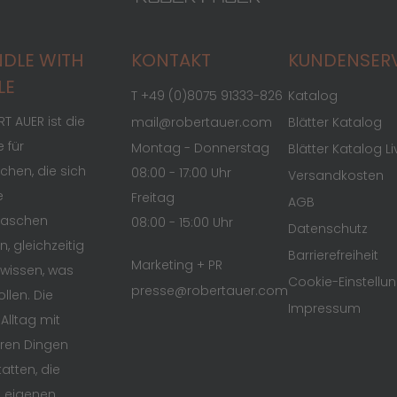
DLE WITH
KONTAKT
KUNDENSER
LE
T +49 (0)8075 91333-826
Katalog
T AUER ist die
mail@robertauer.com
Blätter Katalog
 für
Montag - Donnerstag
Blätter Katalog Li
hen, die sich
08:00 - 17:00 Uhr
Versandkosten
e
Freitag
AGB
raschen
08:00 - 15:00 Uhr
Datenschutz
n, gleichzeitig
Barrierefreiheit
Marketing + PR
wissen, was
Cookie-Einstellu
presse@robertauer.com
ollen. Die
Impressum
 Alltag mit
ren Dingen
atten, die
n eigenen