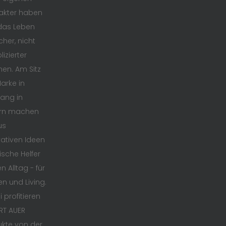
akter haben
das Leben
cher, nicht
izierter
en. Am Sitz
arke in
ang in
rn machen
us
ativen Ideen
ische Helfer
n Alltag - für
en und Living.
 profitieren
RT AUER
kte von der