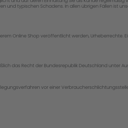
cht und auf deren Einhaltung Sie als Kunde regelmäßig v
 und typischen Schadens. In allen übrigen Fällen ist uns
nserem Online Shop veröffentlicht werden, Urheberrechte. E
hließlich das Recht der Bundesrepublik Deutschland unter A
tbeilegungsverfahren vor einer Verbraucherschlichtungsstel