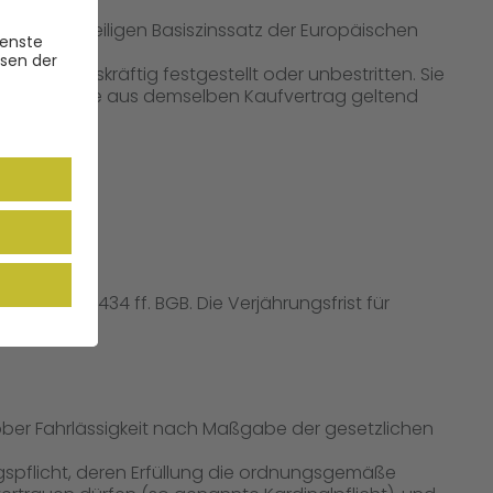
ber dem jeweiligen Basiszinssatz der Europäischen
nd rechtskräftig festgestellt oder unbestritten. Sie
enansprüche aus demselben Kaufvertrag geltend
ndere §§ 434 ff. BGB. Die Verjährungsfrist für
rober Fahrlässigkeit nach Maßgabe der gesetzlichen
ragspflicht, deren Erfüllung die ordnungsgemäße