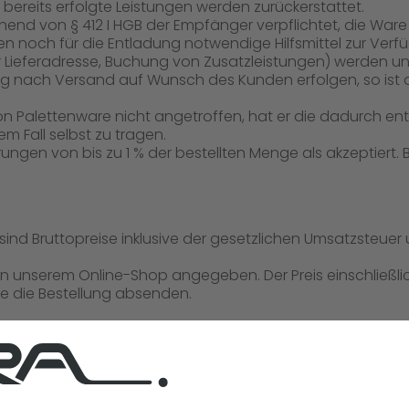
bereits erfolgte Leistungen werden zurückerstattet.
eichend von § 412 I HGB der Empfänger verpflichtet, die Wa
en noch für die Entladung notwendige Hilfsmittel zur Verfü
 Lieferadresse, Buchung von Zusatzleistungen) werden uns
rung nach Versand auf Wunsch des Kunden erfolgen, so ist
on Palettenware nicht angetroffen, hat er die dadurch e
m Fall selbst zu tragen.
ungen von bis zu 1 % der bestellten Menge als akzeptiert. 
nd Bruttopreise inklusive der gesetzlichen Umsatzsteuer 
in unserem Online-Shop angegeben. Der Preis einschließl
ie die Bestellung absenden.
ehaltungsrecht
stens binnen zwei Wochen ab Zugang unserer Rechnung z
n nach Ihrer Wahl entweder per Vorkasse durch Banküber