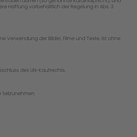
ertrauen dürfen (so genannte Kardinalpflicht), und
ere Haftung vorbehaltlich der Regelung in Abs. 3
ine Verwendung der Bilder, Filme und Texte, ist ohne
usschluss des UN-Kaufrechts.
le teilzunehmen.