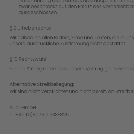
Durchführung des Vertrags überhaupt erst ermögli
zwar beschränkt auf den Ersatz des vorhersehbaren
ausgeschlossen.
§ 9 Urheberrechte
Wir haben an allen Bildern, Filme und Texten, die in u
unsere ausdrückliche Zustimmung nicht gestattet.
§ 10 Rechtswahl
Für alle Streitigkeiten aus diesem Vertrag gilt aussc
Alternative Streitbeilegung:
Wir sind nicht verpflichtet und nicht bereit, an Strei
Auer GmbH
T.: +49 (0)8075 91333-826