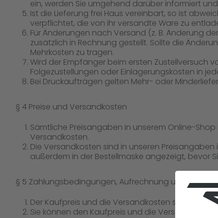
ein, werden Sie umgehend darüber informiert und 
Ist die Lieferung frei Haus vereinbart, so ist abw
verpflichtet, die von ihr versandte Ware zu entlad
Für Änderungen nach Versand (z. B. Änderung der
zusätzlich in Rechnung gestellt. Sollte die Ände
Mehrkosten zu tragen.
Wird der Empfänger beim ersten Zustellversuch v
Folgezustellungen oder Einlagerungskosten in jede
Bei Druckaufträgen gelten Mehr- oder Minderliefer
§ 4 Preise und Versandkosten
Sämtliche Preisangaben in unserem Online-Shop si
Versandkosten.
Die Versandkosten sind in unseren Preisangaben 
außerdem in der Bestellmaske angezeigt, bevor S
§ 5 Zahlungsbedingungen, Aufrechnung und Zurückb
Der Kaufpreis und die Versandkosten sind späte
Sie können den Kaufpreis und die Versandkoste