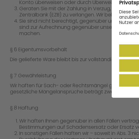
Konto überweisen oder durch Überweisung der R
Geraten Sie mit der Zahlung in Verzug, so sind wi
Zentralbank (EZB) zu verlangen. Wir behalten un
Sie sind nicht berechtigt, gegenüber unseren Ford
sind zur Aufrechnung gegenüber unseren Forder
machen.
§ 6 Eigentumsvorbehalt
Die gelieferte Ware bleibt bis zur vollständigen Beza
§ 7 Gewährleistung
Wir haften für Sach- oder Rechtsmängel gelieferter Ar
gesetzliche Mängelansprüche beträgt zwei Jahre und 
§ 8 Haftung
Wir haften Ihnen gegenüber in allen Fällen vertr
Bestimmungen auf Schadensersatz oder Ersatz v
In sonstigen Fällen haften wir – soweit in Abs. 3