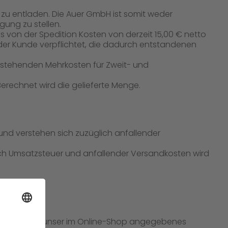
re zu entladen. Die Auer GmbH ist somit weder
gung zu stellen.
 von der Spedition Kosten von derzeit 15,00 € netto
 der Kunde verpflichtet, die dadurch entstandenen
ntstehenden Mehrkosten für Zweit- und
Berechnet wird die gelieferte Menge.
und verstehen sich zuzüglich anfallender
ich Umsatzsteuer und anfallender Versandkosten wird
u bezahlen.
weisung auf unser im Online-Shop angegebenes