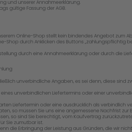
ung und unserer Annahmeerklärung.
rags gültige Fassung der AGB.
nserem Online-Shop stellt kein bindendes Angebot zum Ab
e-Shop durch Anklicken des Buttons „zahlungspflichtig bes
estellung durch eine Annahmeerklärung oder durch die Lief
ahlung
hließlich unverbindliche Angaben, es sei denn, diese sind 
es unverbindlichen Liefertermins oder einer unverbindliche
barten Liefertermin oder eine ausdrücklich als verbindlich v
ten, so müssen Sie uns eine angemessene Nachfrist zur B
ssen, so sind Sie berechtigt, vom Kaufvertrag zurückzutret
für Sie zumutbar ist.
nn die Erbringung der Leistung aus Gründen, die wir nicht z