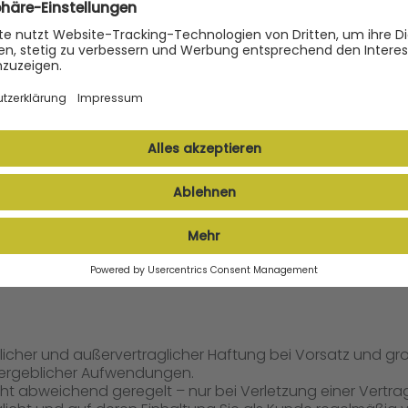
echnung nach Lieferung begleichen.
r berechtigt, ab diesem Zeitpunkt Zinsen in Höhe von 5% ü
s insoweit vor, einen höheren Schaden nachzuweisen.
erungen aufzurechnen, es sei denn, Ihre Gegenansprüche si
ungen auch berechtigt, wenn Sie Mängelrügen oder Geg
hlung des Kaufpreises in unserem Eigentum.
tikel nach den geltenden gesetzlichen Vorschriften, insbeso
beginnt mit der Ablieferung der Ware.
aglicher und außervertraglicher Haftung bei Vorsatz und g
ergeblicher Aufwendungen.
 nicht abweichend geregelt – nur bei Verletzung einer Vert