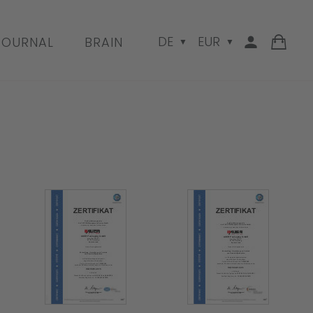
DE
EUR
JOURNAL
BRAIN