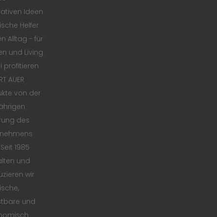
ativen Ideen
ische Helfer
n Alltag - für
en und Living.
 profitieren
RT AUER
kte von der
ährigen
rung des
rnehmens
 Seit 1985
lten und
zieren wir
ische,
stbare und
nomisch