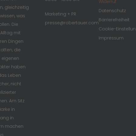
Widerruf
n, gleichzeitig
Datenschutz
Marketing + PR
wissen, was
Barrierefreiheit
presse@robertauer.com
ollen. Die
Cookie-Einstellu
 Alltag mit
Impressum
ren Dingen
atten, die
n eigenen
akter haben
das Leben
cher, nicht
izierter
en. Am Sitz
arke in
ang in
rn machen
us