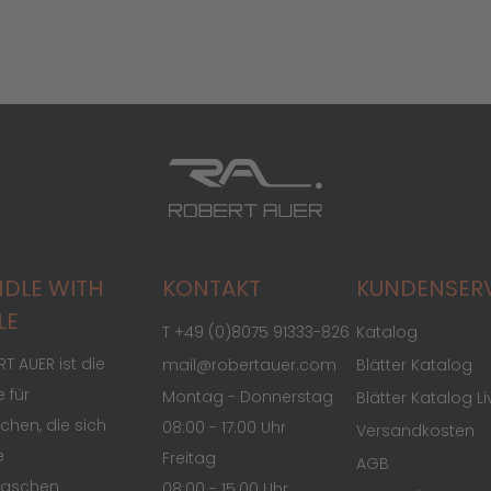
DLE WITH
KONTAKT
KUNDENSER
LE
T +49 (0)8075 91333-826
Katalog
T AUER ist die
mail@robertauer.com
Blätter Katalog
 für
Montag - Donnerstag
Blätter Katalog Li
hen, die sich
08:00 - 17:00 Uhr
Versandkosten
e
Freitag
AGB
raschen
08:00 - 15:00 Uhr