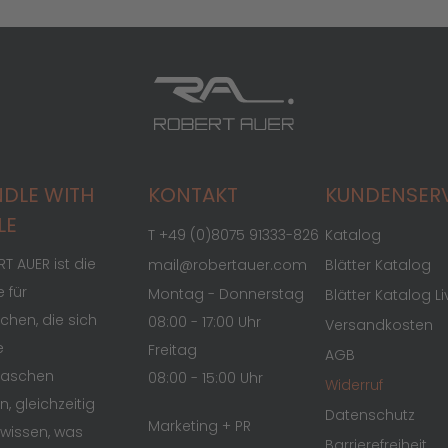
DLE WITH
KONTAKT
KUNDENSER
LE
T +49 (0)8075 91333-826
Katalog
T AUER ist die
mail@robertauer.com
Blätter Katalog
 für
Montag - Donnerstag
Blätter Katalog Li
hen, die sich
08:00 - 17:00 Uhr
Versandkosten
e
Freitag
AGB
raschen
08:00 - 15:00 Uhr
Widerruf
n, gleichzeitig
Datenschutz
Marketing + PR
wissen, was
Barrierefreiheit