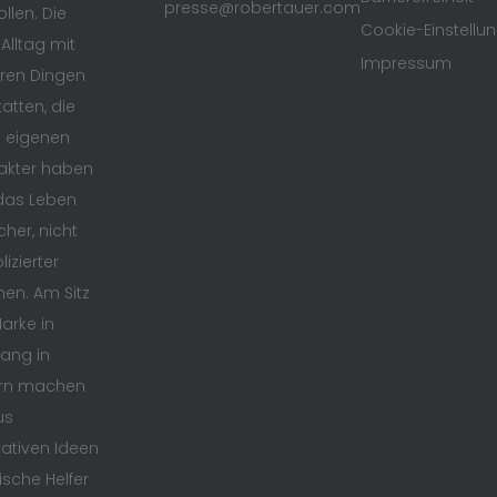
presse@robertauer.com
ollen. Die
Cookie-Einstellu
 Alltag mit
Impressum
ren Dingen
atten, die
n eigenen
akter haben
das Leben
cher, nicht
izierter
en. Am Sitz
arke in
ang in
rn machen
us
ativen Ideen
ische Helfer