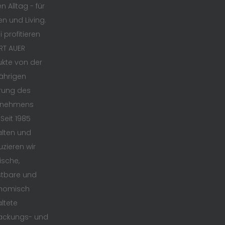
n Alltag - für
en und Living.
 profitieren
RT AUER
kte von der
ährigen
rung des
rnehmens
 Seit 1985
lten und
zieren wir
ische,
stbare und
nomisch
ltete
ackungs- und