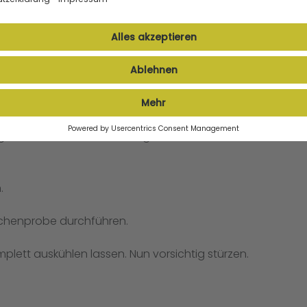
oghurt nach und nach hinzugeben und kurz
.
bchenprobe durchführen.
plett auskühlen lassen. Nun vorsichtig stürzen.