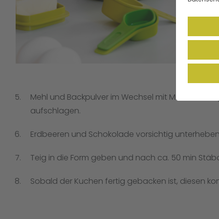
Mehl und Backpulver im Wechsel mit Milch und J
aufschlagen.
Erdbeeren und Schokolade vorsichtig unterheben
Teig in die Form geben und nach ca. 50 min Stä
Sobald der Kuchen fertig gebacken ist, diesen kom