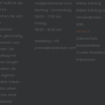
T AUER ist die
mail@robertauer.com
Blätter Katalog
 für
Montag - Donnerstag
Blätter Katalog Li
hen, die sich
08:00 - 17:00 Uhr
Versandkosten
e
Freitag
AGB
raschen
08:00 - 15:00 Uhr
Widerruf
n, gleichzeitig
Datenschutz
Marketing + PR
wissen, was
Barrierefreiheit
presse@robertauer.com
ollen. Die
Cookie-Einstellu
 Alltag mit
Impressum
ren Dingen
atten, die
n eigenen
akter haben
das Leben
cher, nicht
izierter