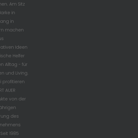
en. Am Sitz
arke in
ang in
rn machen
us
ativen Ideen
ische Helfer
n Alltag - für
en und Living.
 profitieren
RT AUER
kte von der
ährigen
rung des
rnehmens
 Seit 1985