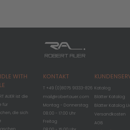
DLE WITH
KONTAKT
KUNDENSER
LE
T +49 (0)8075 91333-826
Katalog
T AUER ist die
mail@robertauer.com
Blätter Katalog
 für
Montag - Donnerstag
Blätter Katalog Li
hen, die sich
08:00 - 17:00 Uhr
Versandkosten
e
Freitag
AGB
raschen
08:00 - 15:00 Uhr