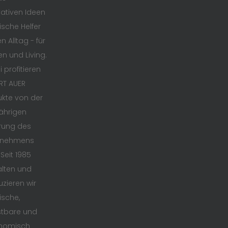
ativen Ideen
ische Helfer
n Alltag - für
en und Living.
 profitieren
RT AUER
kte von der
ährigen
rung des
rnehmens
 Seit 1985
lten und
zieren wir
ische,
stbare und
nomisch